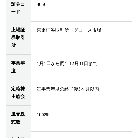
証券コ
4056
ード
上場証
東京証券取引所 グロース市場
券取引
所
事業年
1月1日から同年12月31日まで
度
定時株
毎事業年度の終了後3ヶ月以内
主総会
単元株
100株
式数